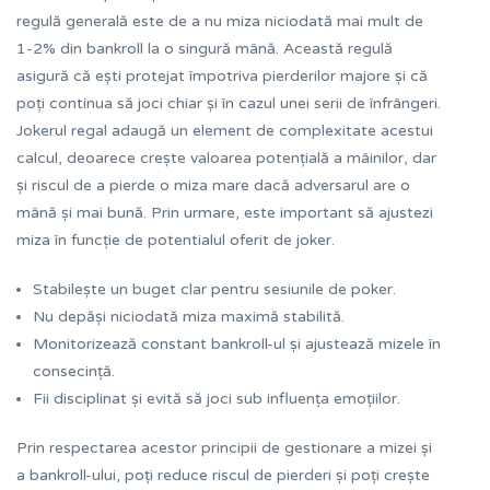
regulă generală este de a nu miza niciodată mai mult de
1-2% din bankroll la o singură mână. Această regulă
asigură că ești protejat împotriva pierderilor majore și că
poți continua să joci chiar și în cazul unei serii de înfrângeri.
Jokerul regal adaugă un element de complexitate acestui
calcul, deoarece crește valoarea potențială a mâinilor, dar
și riscul de a pierde o miza mare dacă adversarul are o
mână și mai bună. Prin urmare, este important să ajustezi
miza în funcție de potentialul oferit de joker.
Stabilește un buget clar pentru sesiunile de poker.
Nu depăși niciodată miza maximă stabilită.
Monitorizează constant bankroll-ul și ajustează mizele în
consecință.
Fii disciplinat și evită să joci sub influența emoțiilor.
Prin respectarea acestor principii de gestionare a mizei și
a bankroll-ului, poți reduce riscul de pierderi și poți crește