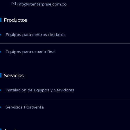
info@ritenterprise.com.co
Productos
Equipos para centros de datos
Equipos para usuario final
Servicios
Instalación de Equipos y Servidores
Servicios Postventa