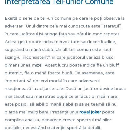
Interpretarea Tell-urilor Comune
Există o serie de tell-uri comune pe care le poți observa la
adversari. Unul dintre cele mai cunoscute este "starețul",
în care jucătorul își atinge fața sau părul în mod repetat.
Acest gest poate indica nervozitate sau incertitudine,
sugerând o mână slabă. Un alt tell comun este "bet-
sizing-ul inconsistent", în care jucătorul variază brusc
dimensiunea mizei. Acest lucru poate indica fie un bluff
puternic, fie o mână foarte bună. De asemenea, este
important să observi modul în care adversarul
reacționează la acțiunile tale. Dacă un jucător devine brusc
mai tăcut sau mai retras după ce ai făcut o miză mare,
este posibil să aibă o mână slabă și să se teamă să nu
piardă mai mulți bani. Prezența unui
royal joker
poate
complica analiza, deoarece crește spectrul mâinilor
posibile, necesitând o atenție sporită la detalii.