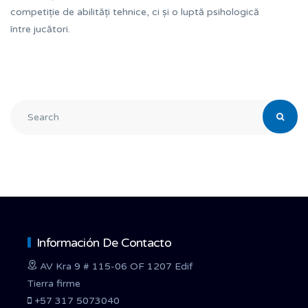
competiție de abilități tehnice, ci și o luptă psihologică
între jucători.
Información De Contacto
AV Kra 9 # 115-06 OF 1207 Edif
Tierra firme
+57 317 5073040