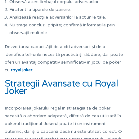
Observă atent limbajul corpului adversarilor.
Fii atent la tiparele de pariere.
Analizează reacțiile adversarilor la acțiunile tale.
Nu trage concluzii pripite; confirmă informațiile prin
observații multiple.
Dezvoltarea capacității de a citi adversarii și de a
identifica tell-urile necesită practică și răbdare, dar poate
oferi un avantaj competitiv semnificativ în jocul de poker
cu
royal joker
.
Strategii Avansate cu Royal
Joker
Încorporarea jokerului regal în strategia ta de poker
necesită o abordare adaptată, diferită de cea utilizată în
pokerul tradițional. Jokerul poate fi un instrument
puternic, dar și o capcană dacă nu este utilizat corect. O