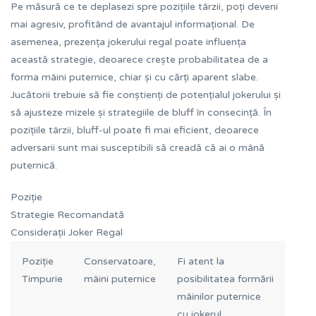
Pe măsură ce te deplasezi spre pozițiile târzii, poți deveni
mai agresiv, profitând de avantajul informațional. De
asemenea, prezența jokerului regal poate influența
această strategie, deoarece crește probabilitatea de a
forma mâini puternice, chiar și cu cărți aparent slabe.
Jucătorii trebuie să fie conștienți de potențialul jokerului și
să ajusteze mizele și strategiile de bluff în consecință. În
pozițiile târzii, bluff-ul poate fi mai eficient, deoarece
adversarii sunt mai susceptibili să creadă că ai o mână
puternică.
Poziție
Strategie Recomandată
Considerații Joker Regal
Poziție
Conservatoare,
Fi atent la
Timpurie
mâini puternice
posibilitatea formării
mâinilor puternice
cu jokerul.