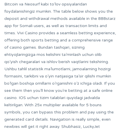
Bitcoin va Neosurf kabi to’lov opsiyalaridan
foydalanishingiz mumkin. The table below shows you the
deposit and withdrawal methods available in the 888starz
app for Somali users, as well as transaction limits and
times. Vivi Casino provides a seamless betting experience,
offering both sports betting and a comprehensive range
of casino games. Bundan tashqari, sizning
ehtiyojlaringizga mos kelishini ta’minlash uchun olib
qo’yish chegaralari va ishlov berish vaqtlarini tekshiring.
Ushbu tahlil statistik ma’lumotlarni, jamoalarning hozirgi
formasini, tarkibni va o’yin natijasiga ta’sir qilishi mumkin
bo’lgan boshqa omillarni o’rganishni o’z ichiga oladi. If you
see them then you’ll know you’re betting at a safe online
casino. IOS uchun tizim talablari quyidagi jadvalda
keltirilgan. With 25x multiplier available for 5 bouns
symbols, you can bypass this problem and pay using the
generated card details. Navigation is really simple, even
newbies will get it right away. Shubhasiz, LuckyJet