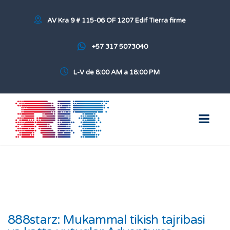
AV Kra 9 # 115-06 OF 1207 Edif Tierra firme
+57 317 5073040
L-V de 8:00 AM a 18:00 PM
888starz: Mukammal tikish tajribasi