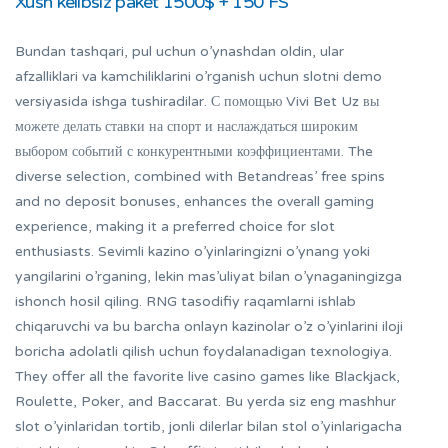
Xush kelibsiz paket 1500$ + 150 FS
Bundan tashqari, pul uchun o’ynashdan oldin, ular
afzalliklari va kamchiliklarini o’rganish uchun slotni demo
versiyasida ishga tushiradilar. С помощью Vivi Bet Uz вы
можете делать ставки на спорт и наслаждаться широким
выбором событий с конкурентными коэффициентами. The
diverse selection, combined with Betandreas’ free spins
and no deposit bonuses, enhances the overall gaming
experience, making it a preferred choice for slot
enthusiasts. Sevimli kazino o’yinlaringizni o’ynang yoki
yangilarini o’rganing, lekin mas’uliyat bilan o’ynaganingizga
ishonch hosil qiling. RNG tasodifiy raqamlarni ishlab
chiqaruvchi va bu barcha onlayn kazinolar o’z o’yinlarini iloji
boricha adolatli qilish uchun foydalanadigan texnologiya.
They offer all the favorite live casino games like Blackjack,
Roulette, Poker, and Baccarat. Bu yerda siz eng mashhur
slot o’yinlaridan tortib, jonli dilerlar bilan stol o’yinlarigacha