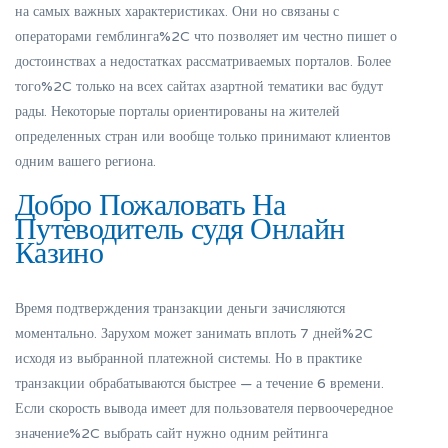
на самых важных характеристиках. Они но связаны с
операторами гемблинга%2C что позволяет им честно пишет о
достоинствах а недостатках рассматриваемых порталов. Более
того%2C только на всех сайтах азартной тематики вас будут
рады. Некоторые порталы ориентированы на жителей
определенных стран или вообще только принимают клиентов
одним вашего региона.
Добро Пожаловать На
Путеводитель судя Онлайн
Казино
Время подтверждения транзакции деньги зачисляются
моментально. Зарухом может занимать вплоть 7 дней%2C
исходя из выбранной платежной системы. Но в практике
транзакции обрабатываются быстрее — а течение 6 времени.
Если скорость вывода имеет для пользователя первоочередное
значение%2C выбрать сайт нужно одним рейтинга