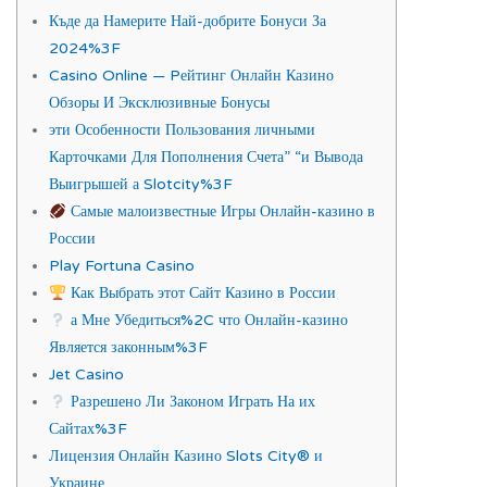
Къде да Намерите Най-добрите Бонуси За
2024%3F
Casino Online — Pейтинг Онлайн Казино
Обзоры И Эксклюзивные Бонусы
эти Особенности Пользования личными
Карточками Для Пополнения Счета” “и Вывода
Выигрышей а Slotcity%3F
Самые малоизвестные Игры Онлайн-казино в
России
Play Fortuna Casino
Как Выбрать этот Сайт Казино в России
а Мне Убедиться%2C что Онлайн-казино
Является законным%3F
Jet Casino
Разрешено Ли Законом Играть На их
Сайтах%3F
Лицензия Онлайн Казино Slots City® и
Украине