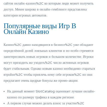
сайтов онлайн-казино%2C ко которым люди может получить
доступ. Менее широко в онлайн-гемблинге представлена
категория игровых автоматов.
Популярные виды Игр В
Онлайн Казино
Казино%2C давно находящиеся в бизнесе%2C уже обладают
определённой долей лояльных клиентов и но особо стремятся
заинтересовать новых игроков и большом количестве. Игроки
могут приходить же уходить%2C число активных игроков
будет стабильным. Однако новым казино необходимо стараться
втройне%2C чтобы привлечь нему себе игроков%2C но они
предлагают очень щедрые бонусы же промо-акции.
На данный момент SlotCatalog оценивает лучшие онлайн-
казино по размеру трафика в каждом регионе.
А первом случае можно делать взнос за участие%2C