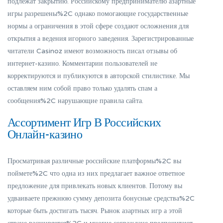
подлежат закрытию. Российскому предпринимателю азартные
игры разрешены%2C однако помогающие государственные
нормы а ограничения в этой сфере создают осложнения для
открытия а ведения игорного заведения. Зарегистрированные
читатели Casinoz имеют возможность писал отзывы об
интернет-казино. Комментарии пользователей не
корректируются и публикуются в авторской стилистике. Мы
оставляем ним собой право только удалять спам а
сообщения%2C нарушающие правила сайта.
Ассортимент Игр В Российских
Онлайн-казино
Просматривая различные российские платформы%2C вы
поймете%2C что одна из них предлагает важное ответное
предложение для привлекать новых клиентов. Потому вы
удваиваете прежнюю сумму депозита бонусные средства%2C
которые быть достигать тысяч. Рынок азартных игр а этой