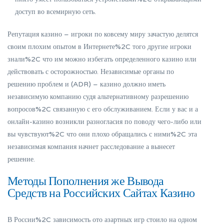
доступ во всемирную сеть.
Репутация казино – игроки по ковсему миру зачастую делятся
своим плохим опытом в Интернете%2C того другие игроки
знали%2C что им можно избегать определенного казино или
действовать с осторожностью. Независимые органы по
решению проблем и (ADR) – казино должно иметь
независимую компанию судя альтернативному разрешению
вопросов%2C связанную с его обслуживанием. Если у вас и а
онлайн-казино возникли разногласия по поводу чего-либо или
вы чувствуют%2C что они плохо обращались с ними%2C эта
независимая компания начнет расследование а вынесет
решение.
Методы Пополнения же Вывода
Средств на Российских Сайтах Казино
В России%2C зависимость ото азартных игр стоило на одном