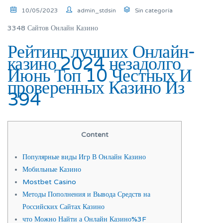
10/05/2023
admin_stdsin
Sin categoría
3348 Сайтов Онлайн Казино
Рейтинг лучших Онлайн-
казино 2024 незадолго
Июнь Топ 10 Честных И
проверенных Казино Из
394
Content
Популярные виды Игр В Онлайн Казино
Мобильные Казино
Mostbet Casino
Методы Пополнения и Вывода Средств на
Российских Сайтах Казино
что Можно Найти а Онлайн Казино%3F