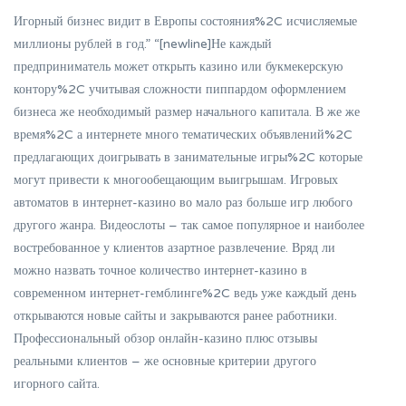
Игорный бизнес видит в Европы состояния%2C исчисляемые
миллионы рублей в год.” “[newline]Не каждый
предприниматель может открыть казино или букмекерскую
контору%2C учитывая сложности пиппардом оформлением
бизнеса же необходимый размер начального капитала. В же же
время%2C а интернете много тематических объявлений%2C
предлагающих доигрывать в занимательные игры%2C которые
могут привести к многообещающим выигрышам. Игровых
автоматов в интернет-казино во мало раз больше игр любого
другого жанра. Видеослоты – так самое популярное и наиболее
востребованное у клиентов азартное развлечение. Вряд ли
можно назвать точное количество интернет-казино в
современном интернет-гемблинге%2C ведь уже каждый день
открываются новые сайты и закрываются ранее работники.
Профессиональный обзор онлайн-казино плюс отзывы
реальными клиентов – же основные критерии другого
игорного сайта.