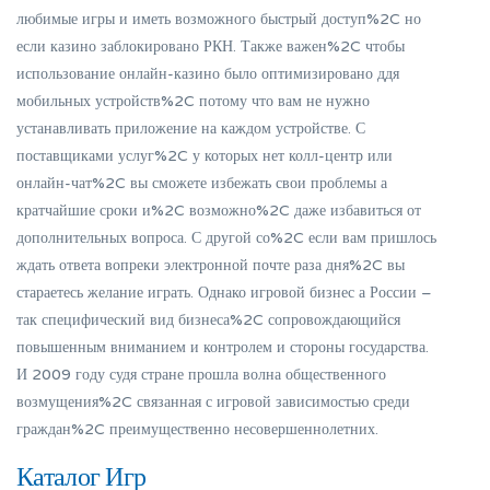
любимые игры и иметь возможного быстрый доступ%2C но
если казино заблокировано РКН. Также важен%2C чтобы
использование онлайн-казино было оптимизировано ддя
мобильных устройств%2C потому что вам не нужно
устанавливать приложение на каждом устройстве. С
поставщиками услуг%2C у которых нет колл-центр или
онлайн-чат%2C вы сможете избежать свои проблемы а
кратчайшие сроки и%2C возможно%2C даже избавиться от
дополнительных вопроса. С другой со%2C если вам пришлось
ждать ответа вопреки электронной почте раза дня%2C вы
стараетесь желание играть. Однако игровой бизнес а России –
так специфический вид бизнеса%2C сопровождающийся
повышенным вниманием и контролем и стороны государства.
И 2009 году судя стране прошла волна общественного
возмущения%2C связанная с игровой зависимостью среди
граждан%2C преимущественно несовершеннолетних.
Каталог Игр