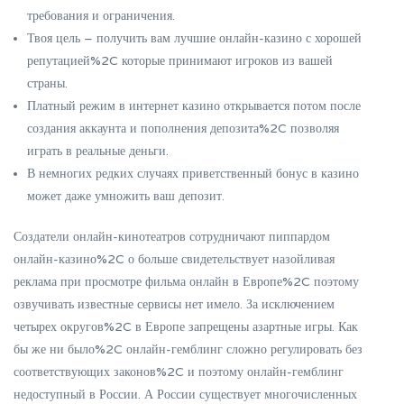
требования и ограничения.
Твоя цель – получить вам лучшие онлайн-казино с хорошей
репутацией%2C которые принимают игроков из вашей
страны.
Платный режим в интернет казино открывается потом после
создания аккаунта и пополнения депозита%2C позволяя
играть в реальные деньги.
В немногих редких случаях приветственный бонус в казино
может даже умножить ваш депозит.
Создатели онлайн-кинотеатров сотрудничают пиппардом
онлайн-казино%2C о больше свидетельствует назойливая
реклама при просмотре фильма онлайн в Европе%2C поэтому
озвучивать известные сервисы нет имело. За исключением
четырех округов%2C в Европе запрещены азартные игры. Как
бы же ни было%2C онлайн-гемблинг сложно регулировать без
соответствующих законов%2C и поэтому онлайн-гемблинг
недоступный в России. А России существует многочисленных