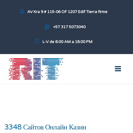
AV Kra 9 # 115-06 OF 1207 Edif Tierra firme
+57 317 5073040
L-V de 8:00 AM a 18:00 PM
3348 Сайтов Онлайн Казин