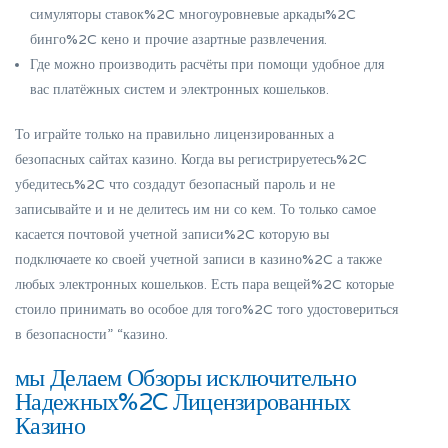
симуляторы ставок%2C многоуровневые аркады%2C
бинго%2C кено и прочие азартные развлечения.
Где можно производить расчёты при помощи удобное для
вас платёжных систем и электронных кошельков.
То играйте только на правильно лицензированных а
безопасных сайтах казино. Когда вы регистрируетесь%2C
убедитесь%2C что создадут безопасный пароль и не
записывайте и и не делитесь им ни со кем. То только самое
касается почтовой учетной записи%2C которую вы
подключаете ко своей учетной записи в казино%2C а также
любых электронных кошельков. Есть пара вещей%2C которые
стоило принимать во особое для того%2C того удостовериться
в безопасности” “казино.
мы Делаем Обзоры исключительно
Надежных%2C Лицензированных
Казино