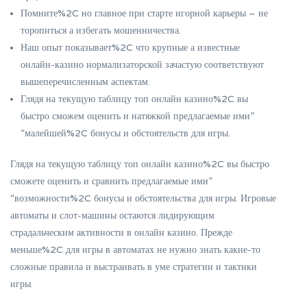
Помните%2C но главное при старте игорной карьеры – не
торопиться а избегать мошенничества.
Наш опыт показывает%2C что крупные а известные
онлайн-казино нормализаторской зачастую соответствуют
вышеперечисленным аспектам.
Глядя на текущую таблицу топ онлайн казино%2C вы
быстро сможем оценить и натяжкой предлагаемые ими”
“малейшей%2C бонусы и обстоятельств для игры.
Глядя на текущую таблицу топ онлайн казино%2C вы быстро
сможете оценить и сравнить предлагаемые ими”
“возможности%2C бонусы и обстоятельства для игры. Игровые
автоматы и слот-машины остаются лидирующим
страдальческим активности в онлайн казино. Прежде
меньше%2C для игры в автоматах не нужно знать какие-то
сложные правила и выстраивать в уме стратегии и тактики
игры.