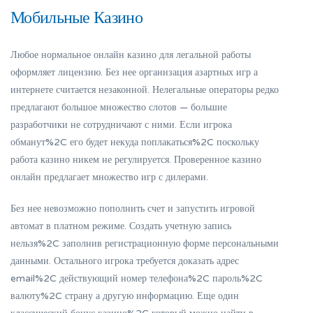
Мобильные Казино
Любое нормальное онлайн казино для легальной работы
оформляет лицензию. Без нее организация азартных игр а
интернете считается незаконной. Нелегальные операторы редко
предлагают большое множество слотов — большие
разработчики не сотрудничают с ними. Если игрока
обманут%2C его будет некуда поплакаться%2C поскольку
работа казино никем не регулируется. Проверенное казино
онлайн предлагает множество игр с дилерами.
Без нее невозможно пополнить счет и запустить игровой
автомат в платном режиме. Создать учетную запись
нельзя%2C заполнив регистрационную форме персональными
данными. Остального игрока требуется доказать адрес
email%2C действующий номер телефона%2C пароль%2C
валюту%2C страну а другую информацию. Еще один