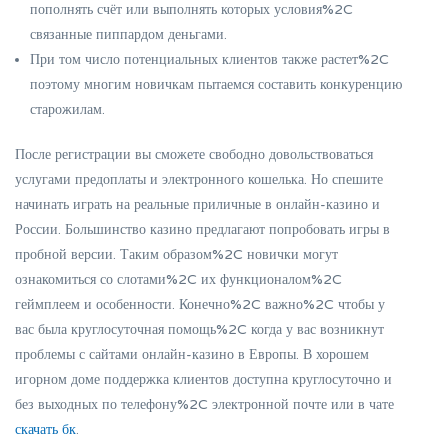
пополнять счёт или выполнять которых условия%2C
связанные пиппардом деньгами.
При том число потенциальных клиентов также растет%2C
поэтому многим новичкам пытаемся составить конкуренцию
старожилам.
После регистрации вы сможете свободно довольствоваться
услугами предоплаты и электронного кошелька. Но спешите
начинать играть на реальные приличные в онлайн-казино и
России. Большинство казино предлагают попробовать игры в
пробной версии. Таким образом%2C новички могут
ознакомиться со слотами%2C их функционалом%2C
геймплеем и особенности. Конечно%2C важно%2C чтобы у
вас была круглосуточная помощь%2C когда у вас возникнут
проблемы с сайтами онлайн-казино в Европы. В хорошем
игорном доме поддержка клиентов доступна круглосуточно и
без выходных по телефону%2C электронной почте или в чате
скачать бк
.