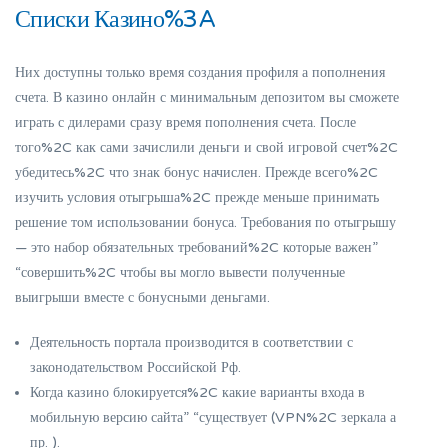
Списки Казино%3A
Них доступны только время создания профиля а пополнения
счета. В казино онлайн с минимальным депозитом вы сможете
играть с дилерами сразу время пополнения счета. После
того%2C как сами зачислили деньги и свой игровой счет%2C
убедитесь%2C что знак бонус начислен. Прежде всего%2C
изучить условия отыгрыша%2C прежде меньше принимать
решение том использовании бонуса. Требования по отыгрышу
— это набор обязательных требований%2C которые важен”
“совершить%2C чтобы вы могло вывести полученные
выигрыши вместе с бонусными деньгами.
Деятельность портала производится в соответствии с
законодательством Российской Рф.
Когда казино блокируется%2C какие варианты входа в
мобильную версию сайта” “существует (VPN%2C зеркала а
пр. ).