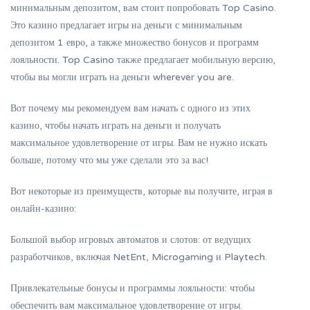
минимальным депозитом, вам стоит попробовать Top Casino.
Это казино предлагает игры на деньги с минимальным
депозитом 1 евро, а также множество бонусов и программ
лояльности. Top Casino также предлагает мобильную версию,
чтобы вы могли играть на деньги wherever you are.
Вот почему мы рекомендуем вам начать с одного из этих
казино, чтобы начать играть на деньги и получать
максимальное удовлетворение от игры. Вам не нужно искать
больше, потому что мы уже сделали это за вас!
Вот некоторые из преимуществ, которые вы получите, играя в
онлайн-казино:
Большой выбор игровых автоматов и слотов: от ведущих
разработчиков, включая NetEnt, Microgaming и Playtech.
Привлекательные бонусы и программы лояльности: чтобы
обеспечить вам максимальное удовлетворение от игры.