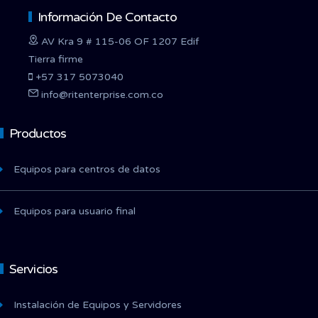
Información De Contacto
AV Kra 9 # 115-06 OF 1207 Edif
Tierra firme
+57 317 5073040
info@ritenterprise.com.co
Productos
Equipos para centros de datos
Equipos para usuario final
Servicios
Instalación de Equipos y Servidores