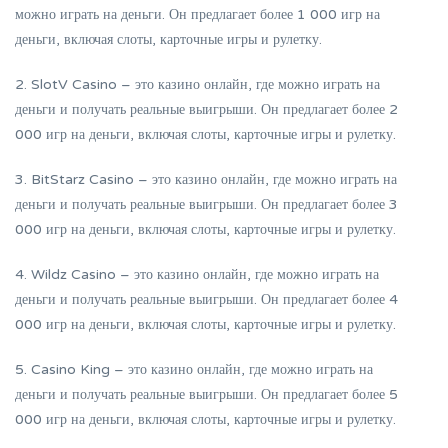
можно играть на деньги. Он предлагает более 1 000 игр на
деньги, включая слоты, карточные игры и рулетку.
2. SlotV Casino – это казино онлайн, где можно играть на
деньги и получать реальные выигрыши. Он предлагает более 2
000 игр на деньги, включая слоты, карточные игры и рулетку.
3. BitStarz Casino – это казино онлайн, где можно играть на
деньги и получать реальные выигрыши. Он предлагает более 3
000 игр на деньги, включая слоты, карточные игры и рулетку.
4. Wildz Casino – это казино онлайн, где можно играть на
деньги и получать реальные выигрыши. Он предлагает более 4
000 игр на деньги, включая слоты, карточные игры и рулетку.
5. Casino King – это казино онлайн, где можно играть на
деньги и получать реальные выигрыши. Он предлагает более 5
000 игр на деньги, включая слоты, карточные игры и рулетку.