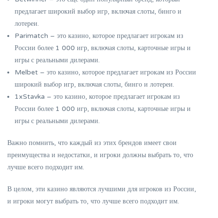
предлагает широкий выбор игр, включая слоты, бинго и
лотереи.
Parimatch – это казино, которое предлагает игрокам из
России более 1 000 игр, включая слоты, карточные игры и
игры с реальными дилерами.
Melbet – это казино, которое предлагает игрокам из России
широкий выбор игр, включая слоты, бинго и лотереи.
1xStavka – это казино, которое предлагает игрокам из
России более 1 000 игр, включая слоты, карточные игры и
игры с реальными дилерами.
Важно помнить, что каждый из этих брендов имеет свои
преимущества и недостатки, и игроки должны выбрать то, что
лучше всего подходит им.
В целом, эти казино являются лучшими для игроков из России,
и игроки могут выбрать то, что лучше всего подходит им.