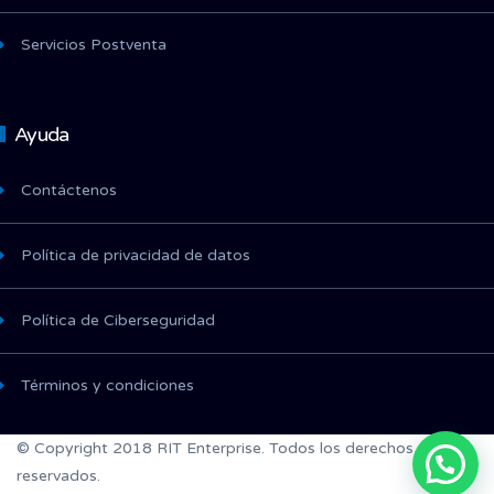
Servicios Postventa
Ayuda
Contáctenos
Política de privacidad de datos
Política de Ciberseguridad
Términos y condiciones
© Copyright 2018 RIT Enterprise. Todos los derechos
reservados.