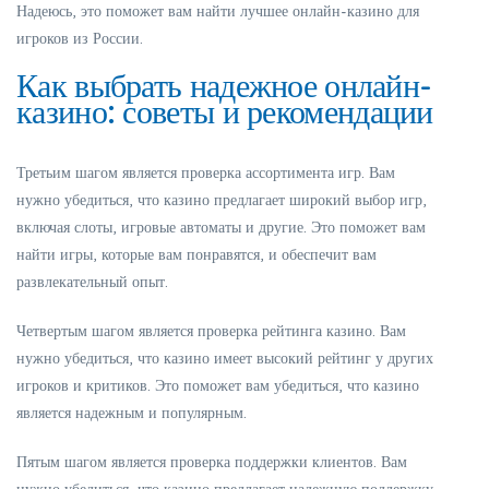
Надеюсь, это поможет вам найти лучшее онлайн-казино для
игроков из России.
Как выбрать надежное онлайн-
казино: советы и рекомендации
Третьим шагом является проверка ассортимента игр. Вам
нужно убедиться, что казино предлагает широкий выбор игр,
включая слоты, игровые автоматы и другие. Это поможет вам
найти игры, которые вам понравятся, и обеспечит вам
развлекательный опыт.
Четвертым шагом является проверка рейтинга казино. Вам
нужно убедиться, что казино имеет высокий рейтинг у других
игроков и критиков. Это поможет вам убедиться, что казино
является надежным и популярным.
Пятым шагом является проверка поддержки клиентов. Вам