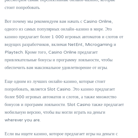
стоит попробовать.
Вот почему мы рекомендуем вам начать с Casino Online,
одного из самых популярных онлайн-казино в мире. Это
казино предлагает более 1 000 игровых автоматов и слотов от
ведущих разработчиков, включая NetEnt, Microgaming и
Playtech. Кроме того, Casino Online предлагает
привлекательные бонусы и программу лояльности, чтобы
обеспечить вам максимальное удовлетворение от игры.
Еще одним из лучших онлайн-казино, которые стоит
попробовать, является Slot Casino. Это казино предлагает
более 500 игровых автоматов и слотов, а также множество
бонусов и программ лояльности. Slot Casino также предлагает
мобильную версию, чтобы вы могли играть на деньги
wherever you are.
Если вы ищете казино, которое предлагает игры на деньги с