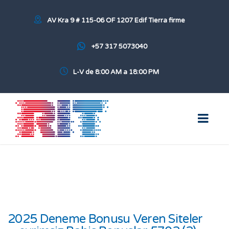
AV Kra 9 # 115-06 OF 1207 Edif Tierra firme
+57 317 5073040
L-V de 8:00 AM a 18:00 PM
2025 Deneme Bonusu Veren Siteler