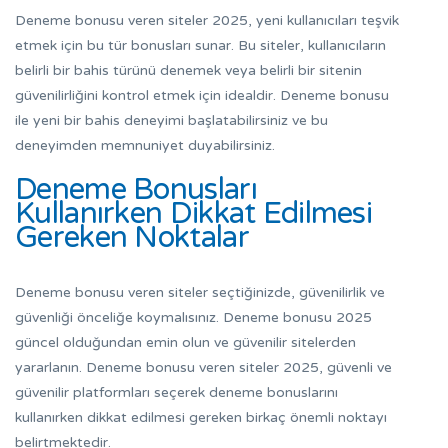
Deneme bonusu veren siteler 2025, yeni kullanıcıları teşvik
etmek için bu tür bonusları sunar. Bu siteler, kullanıcıların
belirli bir bahis türünü denemek veya belirli bir sitenin
güvenilirliğini kontrol etmek için idealdir. Deneme bonusu
ile yeni bir bahis deneyimi başlatabilirsiniz ve bu
deneyimden memnuniyet duyabilirsiniz.
Deneme Bonusları
Kullanırken Dikkat Edilmesi
Gereken Noktalar
Deneme bonusu veren siteler seçtiğinizde, güvenilirlik ve
güvenliği önceliğe koymalısınız. Deneme bonusu 2025
güncel olduğundan emin olun ve güvenilir sitelerden
yararlanın. Deneme bonusu veren siteler 2025, güvenli ve
güvenilir platformları seçerek deneme bonuslarını
kullanırken dikkat edilmesi gereken birkaç önemli noktayı
belirtmektedir.