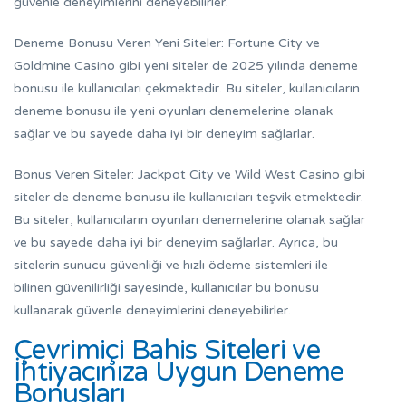
güvenle deneyimlerini deneyebilirler.
Deneme Bonusu Veren Yeni Siteler: Fortune City ve
Goldmine Casino gibi yeni siteler de 2025 yılında deneme
bonusu ile kullanıcıları çekmektedir. Bu siteler, kullanıcıların
deneme bonusu ile yeni oyunları denemelerine olanak
sağlar ve bu sayede daha iyi bir deneyim sağlarlar.
Bonus Veren Siteler: Jackpot City ve Wild West Casino gibi
siteler de deneme bonusu ile kullanıcıları teşvik etmektedir.
Bu siteler, kullanıcıların oyunları denemelerine olanak sağlar
ve bu sayede daha iyi bir deneyim sağlarlar. Ayrıca, bu
sitelerin sunucu güvenliği ve hızlı ödeme sistemleri ile
bilinen güvenilirliği sayesinde, kullanıcılar bu bonusu
kullanarak güvenle deneyimlerini deneyebilirler.
Çevrimiçi Bahis Siteleri ve
İhtiyacınıza Uygun Deneme
Bonusları