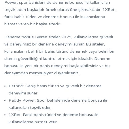
Power, spor bahislerinde deneme bonusu ile kullanıcıları
teşvik eden başka bir örnek olarak öne çıkmaktadır. 1XBet,
farklı bahis türleri ve deneme bonusu ile kullanıcılarına
hizmet veren bir başka sitedir.
Deneme bonusu veren siteler 2025, kullanıcılarına güvenli
ve deneyimsiz bir deneme deneyimi sunar. Bu siteler,
kullanıcıların belirli bir bahis türünü denemek veya belirli bir
sitenin güvenilirliğini kontrol etmek için idealdir. Deneme
bonusu ile yeni bir bahis deneyimi başlatabilirsiniz ve bu
deneyimden memnuniyet duyabilirsiniz.
Bet365: Geniş bahis türleri ve güvenli bir deneme
deneyimi sunar.
Paddy Power: Spor bahislerinde deneme bonusu ile
kullanıcıları teşvik eder.
1XBet: Farklı bahis türleri ve deneme bonusu ile
kullanıcılarına hizmet verir.