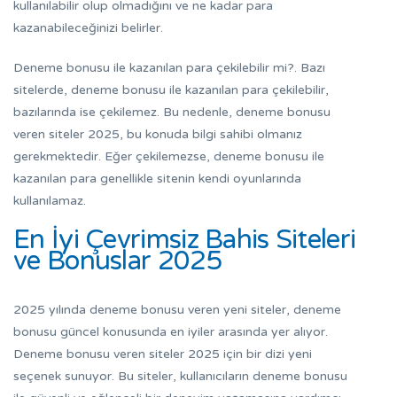
kullanılabilir olup olmadığını ve ne kadar para
kazanabileceğinizi belirler.
Deneme bonusu ile kazanılan para çekilebilir mi?. Bazı
sitelerde, deneme bonusu ile kazanılan para çekilebilir,
bazılarında ise çekilemez. Bu nedenle, deneme bonusu
veren siteler 2025, bu konuda bilgi sahibi olmanız
gerekmektedir. Eğer çekilemezse, deneme bonusu ile
kazanılan para genellikle sitenin kendi oyunlarında
kullanılamaz.
En İyi Çevrimsiz Bahis Siteleri
ve Bonuslar 2025
2025 yılında deneme bonusu veren yeni siteler, deneme
bonusu güncel konusunda en iyiler arasında yer alıyor.
Deneme bonusu veren siteler 2025 için bir dizi yeni
seçenek sunuyor. Bu siteler, kullanıcıların deneme bonusu