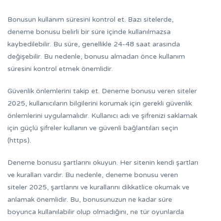
Bonusun kullanım süresini kontrol et. Bazı sitelerde,
deneme bonusu belirli bir süre içinde kullanılmazsa
kaybedilebilir. Bu süre, genellikle 24-48 saat arasında
değişebilir. Bu nedenle, bonusu almadan önce kullanım
süresini kontrol etmek önemlidir.
Güvenlik önlemlerini takip et. Deneme bonusu veren siteler
2025, kullanıcıların bilgilerini korumak için gerekli güvenlik
önlemlerini uygulamalıdır. Kullanıcı adı ve şifrenizi saklamak
için güçlü şifreler kullanın ve güvenli bağlantıları seçin
(https).
Deneme bonusu şartlarını okuyun. Her sitenin kendi şartları
ve kuralları vardır. Bu nedenle, deneme bonusu veren
siteler 2025, şartlarını ve kurallarını dikkatlice okumak ve
anlamak önemlidir. Bu, bonusunuzun ne kadar süre
boyunca kullanılabilir olup olmadığını, ne tür oyunlarda