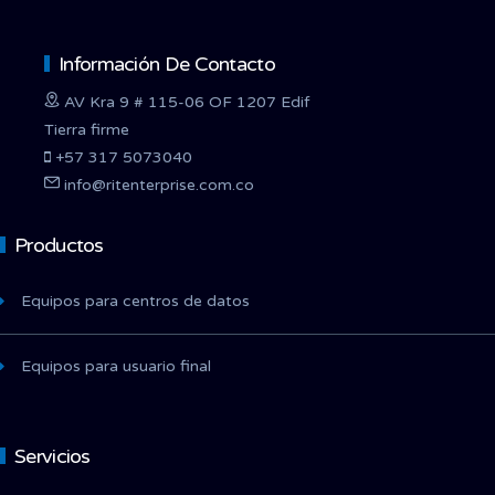
Información De Contacto
AV Kra 9 # 115-06 OF 1207 Edif
Tierra firme
+57 317 5073040
info@ritenterprise.com.co
Productos
Equipos para centros de datos
Equipos para usuario final
Servicios