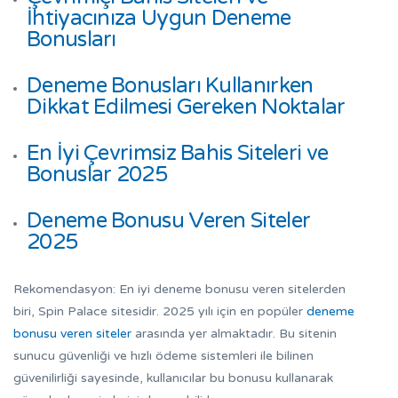
İhtiyacınıza Uygun Deneme
Bonusları
Deneme Bonusları Kullanırken
Dikkat Edilmesi Gereken Noktalar
En İyi Çevrimsiz Bahis Siteleri ve
Bonuslar 2025
Deneme Bonusu Veren Siteler
2025
Rekomendasyon: En iyi deneme bonusu veren sitelerden
biri, Spin Palace sitesidir. 2025 yılı için en popüler
deneme
bonusu veren siteler
arasında yer almaktadır. Bu sitenin
sunucu güvenliği ve hızlı ödeme sistemleri ile bilinen
güvenilirliği sayesinde, kullanıcılar bu bonusu kullanarak