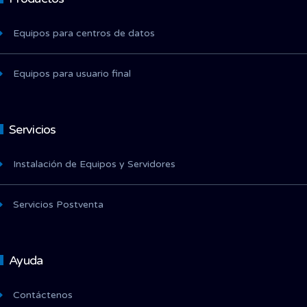
Equipos para centros de datos
Equipos para usuario final
Servicios
Instalación de Equipos y Servidores
Servicios Postventa
Ayuda
Contáctenos