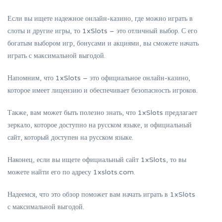
Если вы ищете надежное онлайн-казино, где можно играть в
слоты и другие игры, то 1xSlots – это отличный выбор. С его
богатым выбором игр, бонусами и акциями, вы сможете начать
играть с максимальной выгодой.
Напомним, что 1xSlots – это официальное онлайн-казино,
которое имеет лицензию и обеспечивает безопасность игроков.
Также, вам может быть полезно знать, что 1xSlots предлагает
зеркало, которое доступно на русском языке, и официальный
сайт, который доступен на русском языке.
Наконец, если вы ищете официальный сайт 1xSlots, то вы
можете найти его по адресу 1xslots.com.
Надеемся, что это обзор поможет вам начать играть в 1xSlots
с максимальной выгодой.