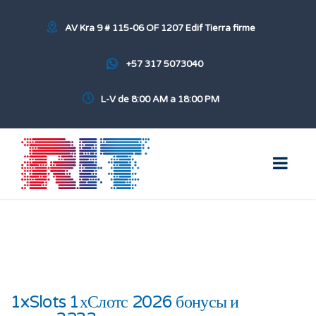
AV Kra 9 # 115-06 OF 1207 Edif Tierra firme
+57 317 5073040
L-V de 8:00 AM a 18:00 PM
1xSlots 1хСлотс 2026 бонусы и