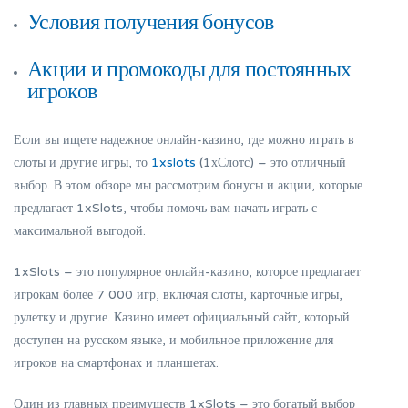
Условия получения бонусов
Акции и промокоды для постоянных
игроков
Если вы ищете надежное онлайн-казино, где можно играть в
слоты и другие игры, то
1xslots
(1хСлотс) – это отличный
выбор. В этом обзоре мы рассмотрим бонусы и акции, которые
предлагает 1xSlots, чтобы помочь вам начать играть с
максимальной выгодой.
1xSlots – это популярное онлайн-казино, которое предлагает
игрокам более 7 000 игр, включая слоты, карточные игры,
рулетку и другие. Казино имеет официальный сайт, который
доступен на русском языке, и мобильное приложение для
игроков на смартфонах и планшетах.
Один из главных преимуществ 1xSlots – это богатый выбор