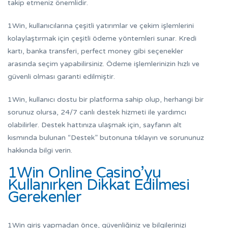
takip etmeniz önemlidir.
1Win, kullanıcılarına çeşitli yatırımlar ve çekim işlemlerini
kolaylaştırmak için çeşitli ödeme yöntemleri sunar. Kredi
kartı, banka transferi, perfect money gibi seçenekler
arasında seçim yapabilirsiniz. Ödeme işlemlerinizin hızlı ve
güvenli olması garanti edilmiştir.
1Win, kullanıcı dostu bir platforma sahip olup, herhangi bir
sorunuz olursa, 24/7 canlı destek hizmeti ile yardımcı
olabilirler. Destek hattınıza ulaşmak için, sayfanın alt
kısmında bulunan “Destek” butonuna tıklayın ve sorununuz
hakkında bilgi verin.
1Win Online Casino’yu
Kullanırken Dikkat Edilmesi
Gerekenler
1Win giriş yapmadan önce, güvenliğiniz ve bilgilerinizi