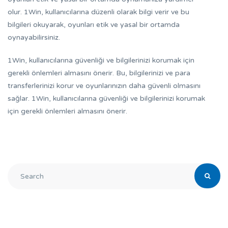
olur. 1Win, kullanıcılarına düzenli olarak bilgi verir ve bu
bilgileri okuyarak, oyunları etik ve yasal bir ortamda
oynayabilirsiniz.
1Win, kullanıcılarına güvenliği ve bilgilerinizi korumak için
gerekli önlemleri almasını önerir. Bu, bilgilerinizi ve para
transferlerinizi korur ve oyunlarınızın daha güvenli olmasını
sağlar. 1Win, kullanıcılarına güvenliği ve bilgilerinizi korumak
için gerekli önlemleri almasını önerir.