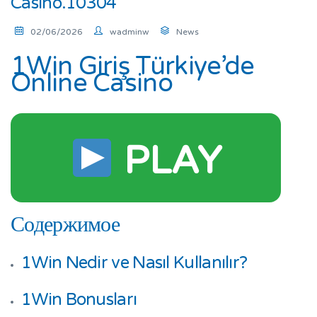
Casino.10304
02/06/2026
wadminw
News
1Win Giriş Türkiye’de
Online Casino
PLAY
Содержимое
1Win Nedir ve Nasıl Kullanılır?
1Win Bonusları