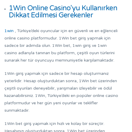
1Win Online Casino’yu Kullanırken
Dikkat Edilmesi Gerekenler
1win
, Türkiye’deki oyuncular için en güvenli ve en eğlenceli
online casino platformudur. 1Win bet giriş yapmak için
sadece bir adımda olun. 1Win bet, 1win giriş ve 1win
casino adlarıyla tanınan bu platform, çeşitli oyun türlerini
sunarak her tür oyuncuyu memnuniyetle karşılamaktadır.
1Win giriş yapmak için sadece bir hesap oluşturmanız
yeterlidir. Hesap oluşturduktan sonra, 1Win bet üzerinden
çeşitli oyunları deneyebilir, yarışmaları izleyebilir ve ödül
kazanabilirsiniz. 1Win, Türkiye’deki en popüler online casino
platformudur ve her gün yeni oyunlar ve teklifler
sunmaktadır.
1Win bet giriş yapmak için hızlı ve kolay bir süreçtir.
Hesabınızı oluşturduktan sonra, 1Win bet üzerinden