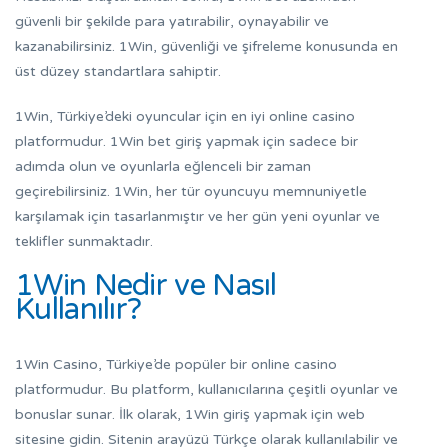
güvenli bir şekilde para yatırabilir, oynayabilir ve
kazanabilirsiniz. 1Win, güvenliği ve şifreleme konusunda en
üst düzey standartlara sahiptir.
1Win, Türkiye’deki oyuncular için en iyi online casino
platformudur. 1Win bet giriş yapmak için sadece bir
adımda olun ve oyunlarla eğlenceli bir zaman
geçirebilirsiniz. 1Win, her tür oyuncuyu memnuniyetle
karşılamak için tasarlanmıştır ve her gün yeni oyunlar ve
teklifler sunmaktadır.
1Win Nedir ve Nasıl
Kullanılır?
1Win Casino, Türkiye’de popüler bir online casino
platformudur. Bu platform, kullanıcılarına çeşitli oyunlar ve
bonuslar sunar. İlk olarak, 1Win giriş yapmak için web
sitesine gidin. Sitenin arayüzü Türkçe olarak kullanılabilir ve