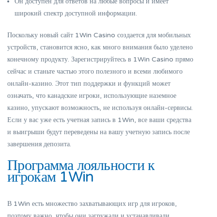
Он доступен для ответов на любые вопросы и имеет
широкий спектр доступной информации.
Поскольку новый сайт 1Win Casino создается для мобильных
устройств, становится ясно, как много внимания было уделено
конечному продукту. Зарегистрируйтесь в 1Win Casino прямо
сейчас и станьте частью этого полезного и всеми любимого
онлайн-казино. Этот тип поддержки и функций может
означать, что канадские игроки, использующие наземное
казино, упускают возможность, не используя онлайн-сервисы.
Если у вас уже есть учетная запись в 1Win, все ваши средства
и выигрыши будут переведены на вашу учетную запись после
завершения депозита.
Программа лояльности к
игрокам 1Win
В 1Win есть множество захватывающих игр для игроков,
поэтому важно, чтобы они загружали и устанавливали