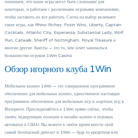
понимаем, что наши игры могут быть сложными для
некоторых, и работаем с различными игровыми компаниями,
чтобы заставить их все работать. Слоты на выбор включают
такие игры, как Rhino Riches, Foxin Wins, Liberty, Captain
Cocktails, Atlantic City, Esperanza, Substantial Lady, Wolf
Run, Catwalk, Sheriff of Nottingham, Royal Treasure и
многие другие. Квесты — это то, чем хочет заниматься
большинство игроков 1Win Casino.
Обзор игорного клуба 1Win
Мобильное казино 1Win — это совершенное программное
обеспечение для мобильных казино, единственное настоящее
программное обеспечение для мобильных игр и азартных игр в
Интернете. Присоединяйтесь к 1Win прямо сейчас, чтобы
занять лидирующие позиции в онлайн-казино и игровых
автоматах в США!. Вы можете в любое время внести свой
самый безопасный депозит в 1Win — будь то кредитная или