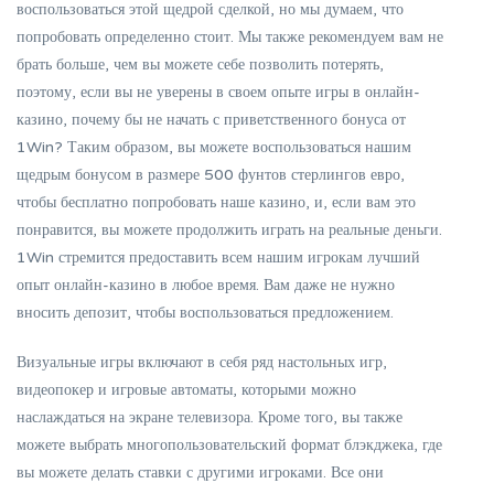
воспользоваться этой щедрой сделкой, но мы думаем, что
попробовать определенно стоит. Мы также рекомендуем вам не
брать больше, чем вы можете себе позволить потерять,
поэтому, если вы не уверены в своем опыте игры в онлайн-
казино, почему бы не начать с приветственного бонуса от
1Win? Таким образом, вы можете воспользоваться нашим
щедрым бонусом в размере 500 фунтов стерлингов евро,
чтобы бесплатно попробовать наше казино, и, если вам это
понравится, вы можете продолжить играть на реальные деньги.
1Win стремится предоставить всем нашим игрокам лучший
опыт онлайн-казино в любое время. Вам даже не нужно
вносить депозит, чтобы воспользоваться предложением.
Визуальные игры включают в себя ряд настольных игр,
видеопокер и игровые автоматы, которыми можно
наслаждаться на экране телевизора. Кроме того, вы также
можете выбрать многопользовательский формат блэкджека, где
вы можете делать ставки с другими игроками. Все они