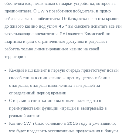
обеспечим вас, независимо от марки устройства, которое вы
предпочитаете. О 1Win позаботился победитель, и прямо
сейчас я являюсь победителем. От блэкджека с высоты крыши
до живого казино под углом 45 ° вы сможете испытать все эти
захватывающие впечатления. RAI является Комиссией по
азартным играм с ограниченным доступом и разрешает
работать только лицензированным казино на своей
территории.
Каждый наш клиент в первую очередь приветствует новый
способ спина в спин казино – преимущество таблицы
отыгрыша, отыгрыш накопленных выигрышей за
определенный период времени.
С играми в спин-казино вы можете наслаждаться
преимуществами функции «вращай и выигрывай» в
реальной жизни!
Казино 1Win было основано в 2015 году и уже заявило,
что будет предлагать эксклюзивные предложения и бонусы.