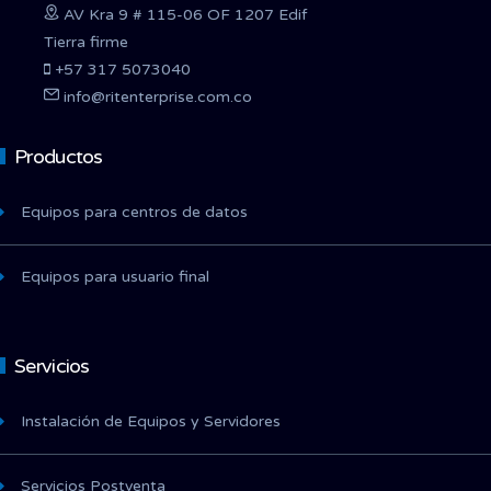
AV Kra 9 # 115-06 OF 1207 Edif
Tierra firme
+57 317 5073040
info@ritenterprise.com.co
Productos
Equipos para centros de datos
Equipos para usuario final
Servicios
Instalación de Equipos y Servidores
Servicios Postventa