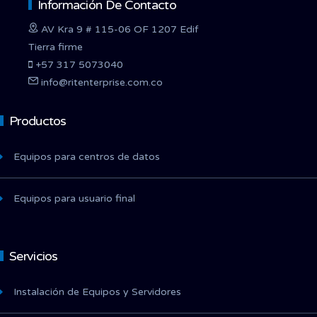
Información De Contacto
AV Kra 9 # 115-06 OF 1207 Edif
Tierra firme
+57 317 5073040
info@ritenterprise.com.co
Productos
Equipos para centros de datos
Equipos para usuario final
Servicios
Instalación de Equipos y Servidores