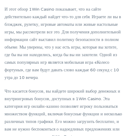
И этот обзор 1Win Casino показывает, что на сайте
действительно каждый найдет что-то для себя. Играете ли вы в
блэкджек, рулетку, игровые автоматы или живые настольные
игры, мы рассмотрели все это. Для получения дополнительной
информации сайт выставил политику безопасности в полном
объеме. Мы уверены, что у нас есть игры, которые вы хотите,
где бы вы ни находились, когда бы вы ни захотели. Одной из
самых популярных игр является мобильная игра «Колесо
фортуны», где вам будут давать слово каждые 60 секунд с 10
утра до 10 вечера.
Что касается бонусов, вы найдете широкий выбор денежных и
внутриигровых бонусов, доступных в 1Win Casino. Эта
категория игр онлайн-казино позволяет игроку пользоваться
множеством функций, включая бонусные функции и несколько
различных типов графики. Его можно загрузить бесплатно, и
вам не нужно беспокоиться о надоедливых предложениях или