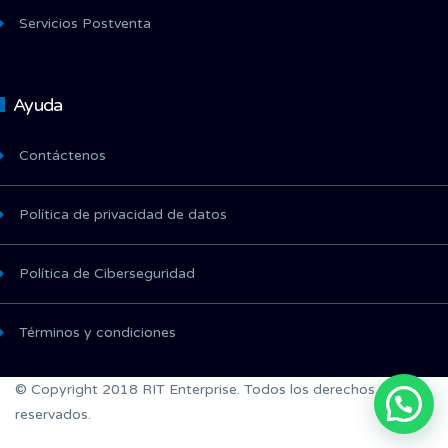
Servicios Postventa
Ayuda
Contáctenos
Política de privacidad de datos
Política de Ciberseguridad
Términos y condiciones
© Copyright 2018 RIT Enterprise. Todos los derechos
reservados.