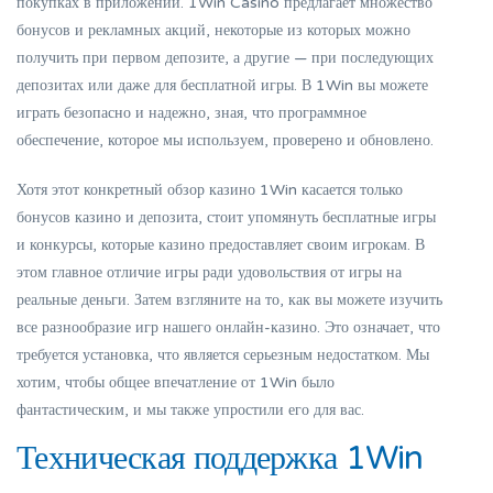
покупках в приложении. 1Win Casino предлагает множество
бонусов и рекламных акций, некоторые из которых можно
получить при первом депозите, а другие — при последующих
депозитах или даже для бесплатной игры. В 1Win вы можете
играть безопасно и надежно, зная, что программное
обеспечение, которое мы используем, проверено и обновлено.
Хотя этот конкретный обзор казино 1Win касается только
бонусов казино и депозита, стоит упомянуть бесплатные игры
и конкурсы, которые казино предоставляет своим игрокам. В
этом главное отличие игры ради удовольствия от игры на
реальные деньги. Затем взгляните на то, как вы можете изучить
все разнообразие игр нашего онлайн-казино. Это означает, что
требуется установка, что является серьезным недостатком. Мы
хотим, чтобы общее впечатление от 1Win было
фантастическим, и мы также упростили его для вас.
Техническая поддержка 1Win