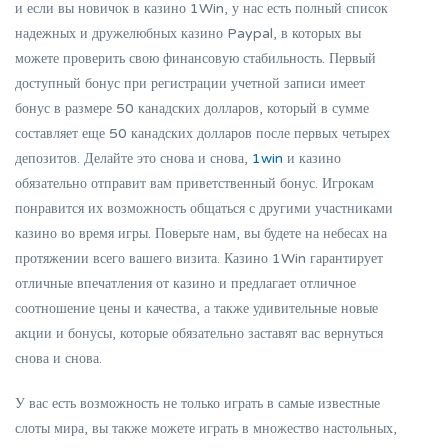
и если вы новичок в казино 1Win, у нас есть полный список
надежных и дружелюбных казино Paypal, в которых вы
можете проверить свою финансовую стабильность. Первый
доступный бонус при регистрации учетной записи имеет
бонус в размере 50 канадских долларов, который в сумме
составляет еще 50 канадских долларов после первых четырех
депозитов. Делайте это снова и снова,
1win
и казино
обязательно отправит вам приветственный бонус. Игрокам
понравится их возможность общаться с другими участниками
казино во время игры. Поверьте нам, вы будете на небесах на
протяжении всего вашего визита. Казино 1Win гарантирует
отличные впечатления от казино и предлагает отличное
соотношение цены и качества, а также удивительные новые
акции и бонусы, которые обязательно заставят вас вернуться
снова и снова.
У вас есть возможность не только играть в самые известные
слоты мира, вы также можете играть в множество настольных,