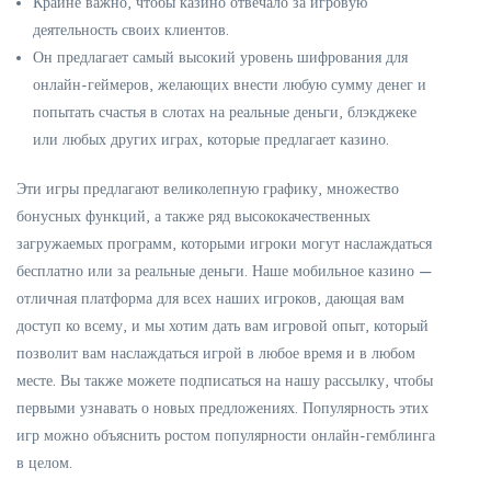
Крайне важно, чтобы казино отвечало за игровую
деятельность своих клиентов.
Он предлагает самый высокий уровень шифрования для
онлайн-геймеров, желающих внести любую сумму денег и
попытать счастья в слотах на реальные деньги, блэкджеке
или любых других играх, которые предлагает казино.
Эти игры предлагают великолепную графику, множество
бонусных функций, а также ряд высококачественных
загружаемых программ, которыми игроки могут наслаждаться
бесплатно или за реальные деньги. Наше мобильное казино —
отличная платформа для всех наших игроков, дающая вам
доступ ко всему, и мы хотим дать вам игровой опыт, который
позволит вам наслаждаться игрой в любое время и в любом
месте. Вы также можете подписаться на нашу рассылку, чтобы
первыми узнавать о новых предложениях. Популярность этих
игр можно объяснить ростом популярности онлайн-гемблинга
в целом.