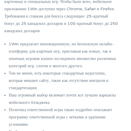
карточных и специальных игр. Чтобы было ясно, мобильное
приложение 1Win доступно через Chrome, Safari и Firefox.
Требования к ставкам для бонуса следующие: 25-кратный
бонус до 25 канадских долларов и 100-кратный бонус до 250
канадских долларов.
1Win предлагает инновационную, но безопасную онлайн-
платформу для азартных игр, приглашая как новых, так и
опытных игроков казино исследовать множество различных
категорий игр, слотов и многого другого.
Тем не менее, есть некоторые стандартные недостатки,
которые мешают сайту, такие как отсутствие контроля и
стандартизации.
Наш огромный выбор включает почти все лучшие варианты
мобильного блэкджека.
Политика ответственной игры также подробно описывает
программу ответственной игры с четкими и краткими
условиями.