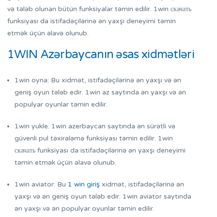
və tələb olunan bütün funksiyalar təmin edilir. 1win скачать
funksiyası da istifadəçilərinə ən yaxşı deneyimi təmin
etmək üçün əlavə olunub.
1WIN Azərbaycanın əsas xidmətləri
1win oyna: Bu xidmət, istifadəçilərinə ən yaxşı və ən
geniş oyun tələb edir. 1win az saytında ən yaxşı və ən
populyar oyunlar təmin edilir.
1win yukle: 1win azerbaycan saytında ən sürətli və
güvenli pul təxirələmə funksiyası təmin edilir. 1win
скачать funksiyası da istifadəçilərinə ən yaxşı deneyimi
təmin etmək üçün əlavə olunub.
1win aviator: Bu
1 win giriş
xidmət, istifadəçilərinə ən
yaxşı və ən geniş oyun tələb edir. 1win aviator saytında
ən yaxşı və ən populyar oyunlar təmin edilir.