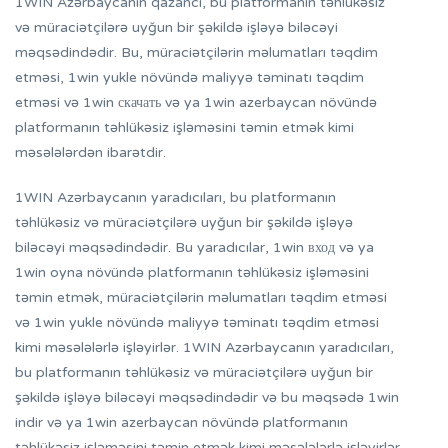
1WIN Azərbaycanın qazancı, bu platformanın təhlükəsiz
və müraciətçilərə uyğun bir şəkildə işləyə biləcəyi
məqsədindədir. Bu, müraciətçilərin məlumatları təqdim
etməsi, 1win yukle növündə maliyyə təminatı təqdim
etməsi və 1win скачать və ya 1win azerbaycan növündə
platformanın təhlükəsiz işləməsini təmin etmək kimi
məsələlərdən ibarətdir.
1WIN Azərbaycanın yaradıcıları, bu platformanın
təhlükəsiz və müraciətçilərə uyğun bir şəkildə işləyə
biləcəyi məqsədindədir. Bu yaradıcılar, 1win вход və ya
1win oyna növündə platformanın təhlükəsiz işləməsini
təmin etmək, müraciətçilərin məlumatları təqdim etməsi
və 1win yukle növündə maliyyə təminatı təqdim etməsi
kimi məsələlərlə işləyirlər. 1WIN Azərbaycanın yaradıcıları,
bu platformanın təhlükəsiz və müraciətçilərə uyğun bir
şəkildə işləyə biləcəyi məqsədindədir və bu məqsədə 1win
indir və ya 1win azerbaycan növündə platformanın
təhlükəsiz işləməsini təmin etmək kimi məsələlərlə işləyirlər.