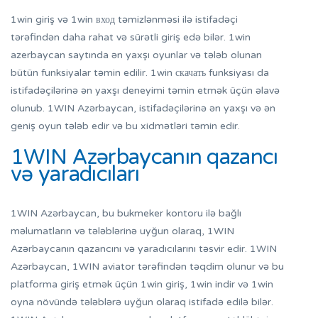
1win giriş və 1win вход təmizlənməsi ilə istifadəçi
tərəfindən daha rahat və sürətli giriş edə bilər. 1win
azerbaycan saytında ən yaxşı oyunlar və tələb olunan
bütün funksiyalar təmin edilir. 1win скачать funksiyası da
istifadəçilərinə ən yaxşı deneyimi təmin etmək üçün əlavə
olunub. 1WIN Azərbaycan, istifadəçilərinə ən yaxşı və ən
geniş oyun tələb edir və bu xidmətləri təmin edir.
1WIN Azərbaycanın qazancı
və yaradıcıları
1WIN Azərbaycan, bu bukmeker kontoru ilə bağlı
məlumatların və tələblərinə uyğun olaraq, 1WIN
Azərbaycanın qazancını və yaradıcılarını təsvir edir. 1WIN
Azərbaycan, 1WIN aviator tərəfindən təqdim olunur və bu
platforma giriş etmək üçün 1win giriş, 1win indir və 1win
oyna növündə tələblərə uyğun olaraq istifadə edilə bilər.